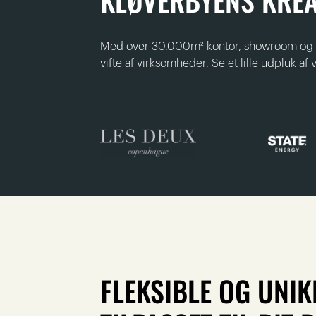
KLØVERBYENS KREA
Med over 30.000m² kontor, showroom og sp
vifte af virksomheder. Se et lille udpluk af 
FLEKSIBLE OG UNI