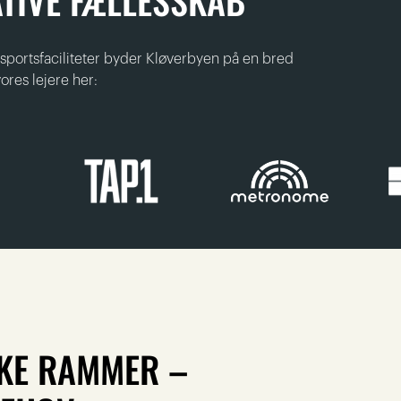
TIVE FÆLLESSKAB
ortsfaciliteter byder Kløverbyen på en bred
vores lejere her:
KKE RAMMER –