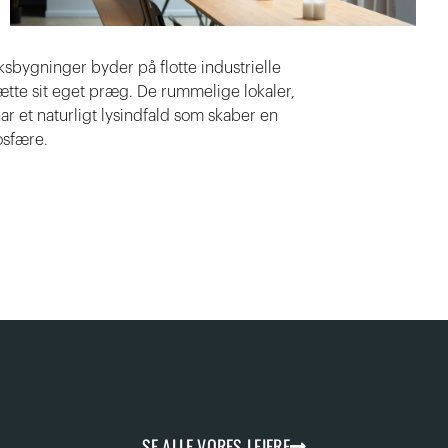
bygninger byder på flotte industrielle
tte sit eget præg. De rummelige lokaler,
har et naturligt lysindfald som skaber en
osfære.
SE ALLE VORES LEJERE