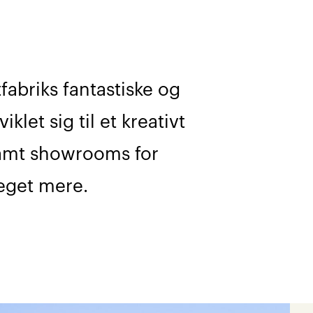
tfabriks fantastiske og
let sig til et kreativt
 samt showrooms for
eget mere.