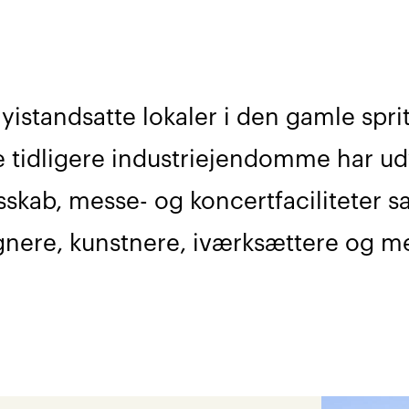
nyistandsatte lokaler i den gamle spri
 tidligere industriejendomme har udvik
sskab, messe- og koncertfaciliteter
gnere, kunstnere, iværksættere og m